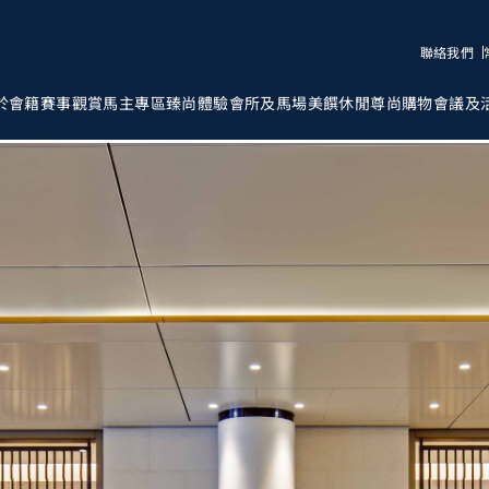
聯絡我們
於會籍
賽事觀賞
馬主專區
臻尚體驗
會所及馬場
美饌
休閒
尊尚購物
會議及