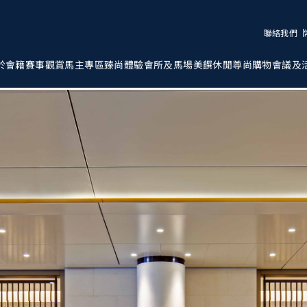
聯絡我們
於會籍
賽事觀賞
馬主專區
臻尚體驗
會所及馬場
美饌
休閒
尊尚購物
會議及