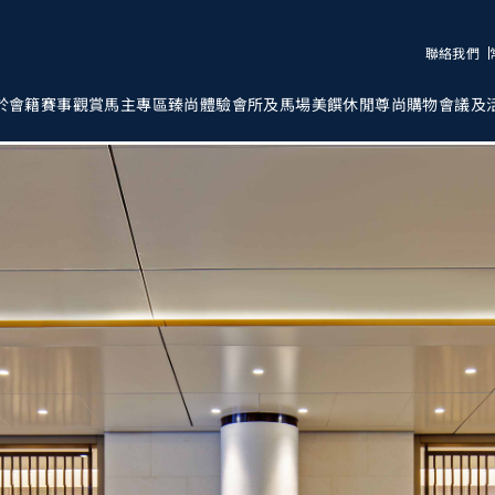
聯絡我們
於會籍
賽事觀賞
馬主專區
臻尚體驗
會所及馬場
美饌
休閒
尊尚購物
會議及