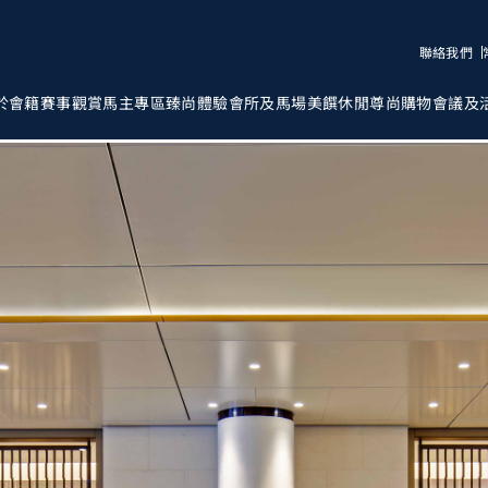
聯絡我們
於會籍
賽事觀賞
馬主專區
臻尚體驗
會所及馬場
美饌
休閒
尊尚購物
會議及