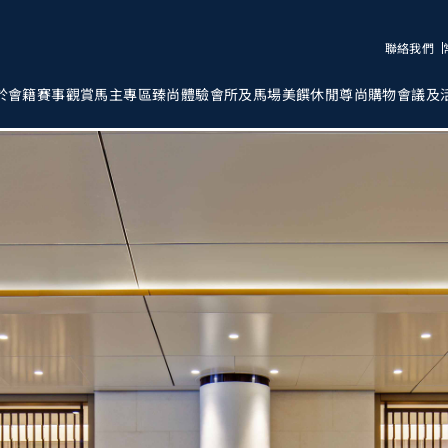
聯絡我們
於會籍
賽事觀賞
馬主專區
臻尚體驗
會所及馬場
美饌
休閒
尊尚購物
會議及