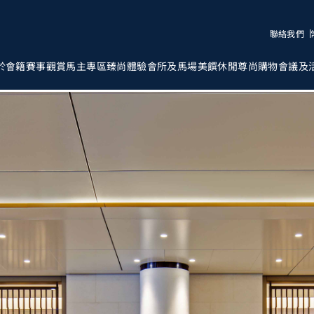
聯絡我們
於會籍
賽事觀賞
馬主專區
臻尚體驗
會所及馬場
美饌
休閒
尊尚購物
會議及