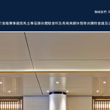
聯絡我們
於會籍
賽事觀賞
馬主專區
臻尚體驗
會所及馬場
美饌
休閒
尊尚購物
會議及