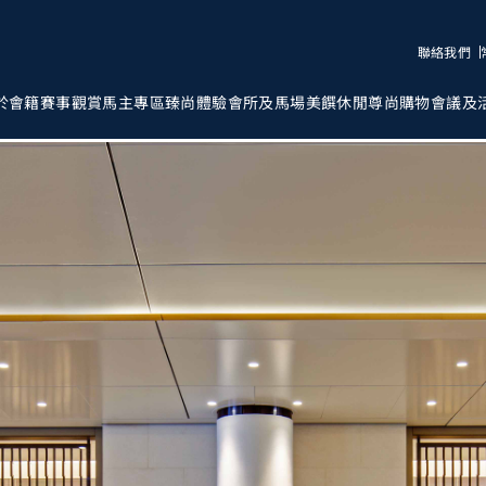
聯絡我們
於會籍
賽事觀賞
馬主專區
臻尚體驗
會所及馬場
美饌
休閒
尊尚購物
會議及