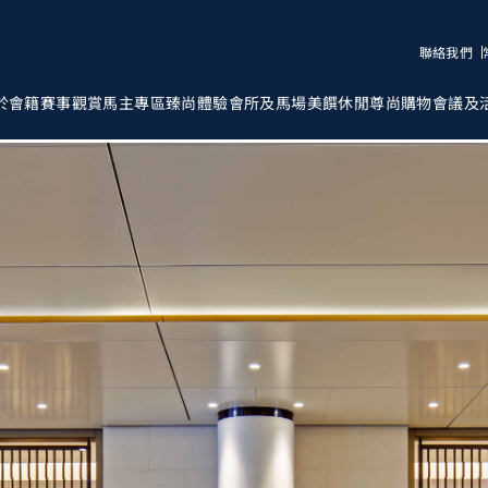
聯絡我們
於會籍
賽事觀賞
馬主專區
臻尚體驗
會所及馬場
美饌
休閒
尊尚購物
會議及