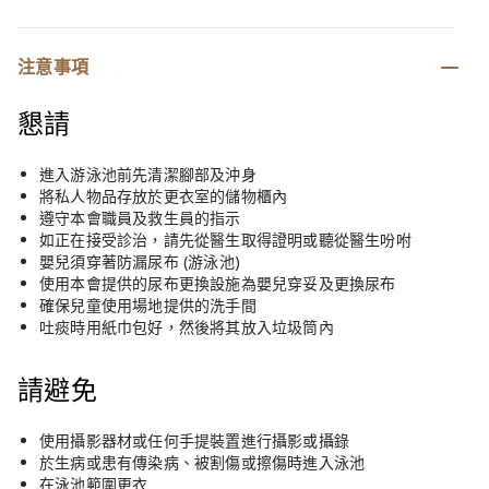
注意事項
懇請
進入游泳池前先清潔腳部及沖身
將私人物品存放於更衣室的儲物櫃內
遵守本會職員及救生員的指示
如正在接受診治，請先從醫生取得證明或聽從醫生吩咐
嬰兒須穿著防漏尿布 (游泳池)
使用本會提供的尿布更換設施為嬰兒穿妥及更換尿布
確保兒童使用場地提供的洗手間
吐痰時用紙巾包好，然後將其放入垃圾筒內
請避免
使用攝影器材或任何手提裝置進行攝影或攝錄
於生病或患有傳染病、被割傷或擦傷時進入泳池
在泳池範圍更衣