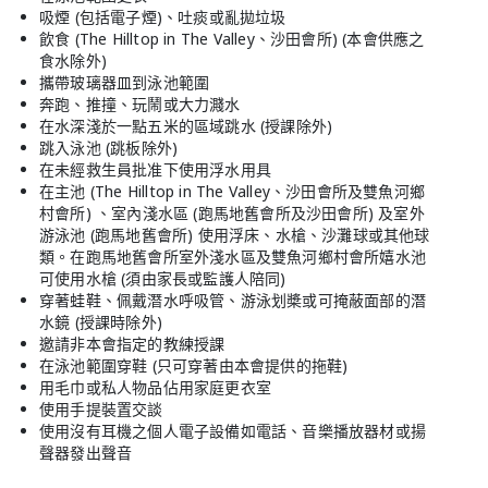
吸煙 (包括電子煙)、吐痰或亂拋垃圾
飲食 (The Hilltop in The Valley、沙田會所) (本會供應之
食水除外)
攜帶玻璃器皿到泳池範圍
奔跑、推撞、玩鬧或大力濺水
在水深淺於一點五米的區域跳水 (授課除外)
跳入泳池 (跳板除外)
在未經救生員批准下使用浮水用具
在主池 (The Hilltop in The Valley、沙田會所及雙魚河鄉
村會所) 、室內淺水區 (跑馬地舊會所及沙田會所) 及室外
游泳池 (跑馬地舊會所) 使用浮床、水槍、沙灘球或其他球
類。在跑馬地舊會所室外淺水區及雙魚河鄉村會所嬉水池
可使用水槍 (須由家長或監護人陪同)
穿著蛙鞋、佩戴潛水呼吸管、游泳划槳或可掩蔽面部的潛
水鏡 (授課時除外)
邀請非本會指定的教練授課
在泳池範圍穿鞋 (只可穿著由本會提供的拖鞋)
用毛巾或私人物品佔用家庭更衣室
使用手提裝置交談
使用沒有耳機之個人電子設備如電話、音樂播放器材或揚
聲器發出聲音