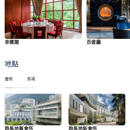
幸運閣
百俊廳
地點
會所
馬場
跑馬地舊會所
跑馬地新會所