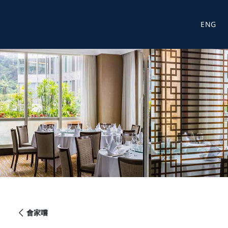
ENG
會家嚐