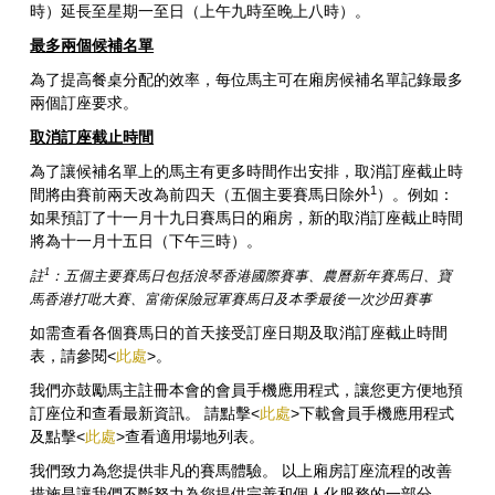
時）延長至星期一至日（上午九時至晚上八時）。
最多兩個候補名單
為了提高餐桌分配的效率，每位馬主可在廂房候補名單記錄最多
兩個訂座要求。
取消訂座截止時間
為了讓候補名單上的馬主有更多時間作出安排，取消訂座截止時
1
間將由賽前兩天改為前四天（五個主要賽馬日除外
）。例如：
如果預訂了十一月十九日賽馬日的廂房，新的取消訂座截止時間
將為十一月十五日（下午三時）。
1
註
：五個主要賽馬日包括浪琴香港國際賽事、農曆新年賽馬日、寶
馬香港打吡大賽、富衛保險冠軍賽馬日及本季最後一次沙田賽事
如需查看各個賽馬日的首天接受訂座日期及取消訂座截止時間
表，請參閱<
此處
>。
我們亦鼓勵馬主註冊本會的會員手機應用程式，讓您更方便地預
訂座位和查看最新資訊。 請點擊<
此處
>下載會員手機應用程式
及點擊<
此處
>查看適用場地列表。
我們致力為您提供非凡的賽馬體驗。 以上廂房訂座流程的改善
措施是讓我們不斷努力為您提供完善和個人化服務的一部分。