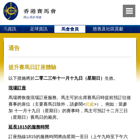
賽馬資訊
足球資訊
慈善及社區貢獻
馬會會員
通告
提升賽馬日訂座體驗
以下措施將於
二零二三
年
十一
月
十九
日
（
星期日
）
生效。
現場訂座
馬場將恢復現場訂座服務。馬主可於出席賽馬日時提前預訂往後
賽事的座位（主要賽馬日除外，請參閱<
此處
>）。例如：當參
加 十一月十九日（星期日）的賽事時，馬主可預訂十二月三日
（星期日）賽馬日的廂房。
延長1815的服務時間
訂座熱線1815的服務時間將由星期一至日（上午九時至下午六