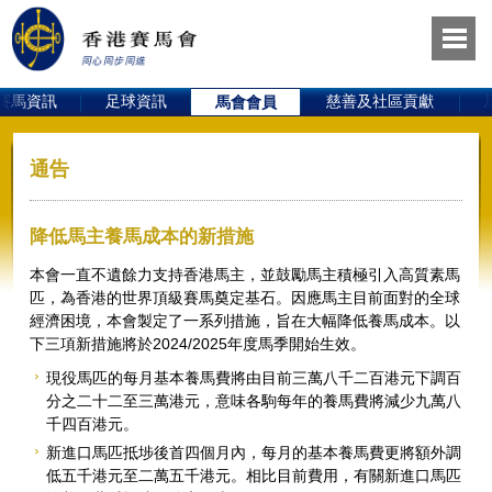
賽馬資訊
足球資訊
慈善及社區貢獻
馬會會員
通告
降低馬主養馬成本的新措施
本會一直不遺餘力支持香港馬主，並鼓勵馬主積極引入高質素馬
匹，為香港的世界頂級賽馬奠定基石。因應馬主目前面對的全球
經濟困境，本會製定了一系列措施，旨在大幅降低養馬成本。以
下三項新措施將於2024/2025年度馬季開始生效。
現役馬匹的每月基本養馬費將由目前三萬八千二百港元下調百
分之二十二至三萬港元，意味各駒每年的養馬費將減少九萬八
千四百港元。
新進口馬匹抵埗後首四個月內，每月的基本養馬費更將額外調
低五千港元至二萬五千港元。相比目前費用，有關新進口馬匹