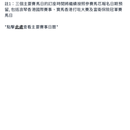
註1：三個主要賽馬日的訂座時間將繼續按照參賽馬匹報名日期預
留, 包括浪琴香港國際賽事、寶馬香港打吡大賽及富衛保險冠軍賽
馬日
*點擊
此處
查看主要賽事日曆*