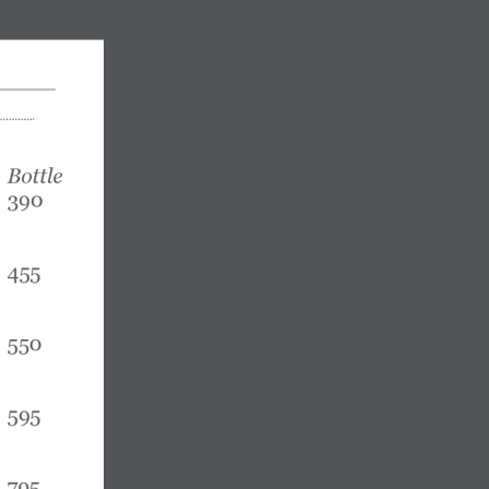
Bottle
390
4
5
5
550
595
795