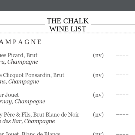
THE CHALK
WINE
LIST
A M P A G N E
––––
es Picard, Brut
(nv) 
ru, Champagne
––––
 Clicquot Ponsardin, Brut
(nv)
ms, Champagne
––––
er Jouet
(
nv
)
rnay
, Champagne             
––––
y Père & Fils, Brut Blanc de Noir
(nv)
 des Bar, 
Champagne
––––
er Jouet
, 
Blanc de Blancs
(
nv
)