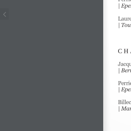
| 
Epe
Laur
| 
Tou
C H 
Jacqu
| 
Ber
Perri
| 
Epe
Bille
| 
Mar