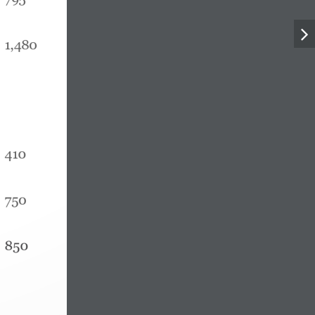
1
,
480
410
750
850