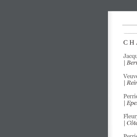
C H 
Jacqu
| 
Ber
Veuve
| 
Rei
Perri
| 
Epe
Fleur
| 
Côte
Perri