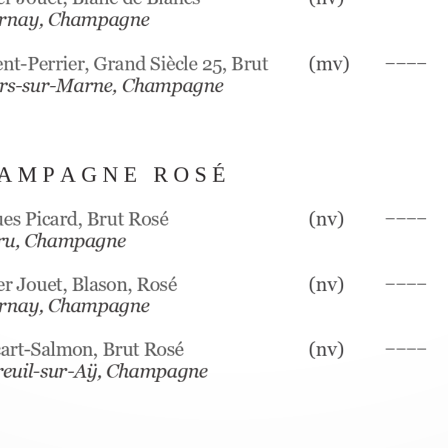
rnay
, Champagne             
––––
ent
-
Perrier
, Grand Siècle 
25, Brut
(mv)
rs
-
sur
-
Mar
n
e, Champagne
A M P A G N E   R O S 
É
––––
es Picard, Brut Rosé
(nv)
ru
, Ch
ampagn
e
––––
er Jouet
, Blason, 
Rosé
(
nv
)
rnay
, Champagne             
––––
cart
-
Salmon, Brut Rosé
(nv)
euil
-
sur
-
Aÿ
, Champagne             