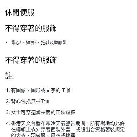
休閒便服
不得穿著的服飾
2
3
背心
、短褲
、拖鞋及塑膠鞋
不得穿著的服飾
註:
有圖像、圖形或文字的 T 恤
背心包括無袖T恤
女士可穿適當長度的正裝短褲
香港天文台發布寒冷天氣警告期間，所有場地均允許
在樽領上衣外穿著西裝外套，或超出合資格著裝規定
的大衣、羽絨服、風衣或棉襖