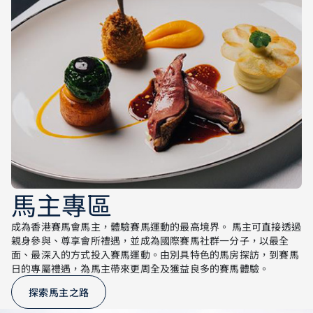
馬主專區
成為香港賽馬會馬主，體驗賽馬運動的最高境界。 馬主可直接透過
親身參與、尊享會所禮遇，並成為國際賽馬社群一分子，以最全
面、最深入的方式投入賽馬運動。由別具特色的馬房探訪，到賽馬
日的專屬禮遇，為馬主帶來更周全及獲益良多的賽馬體驗。
探索馬主之路