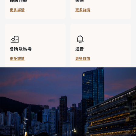
更多詳情
更多詳情
會所及馬場​​
通告
更多詳情
更多詳情