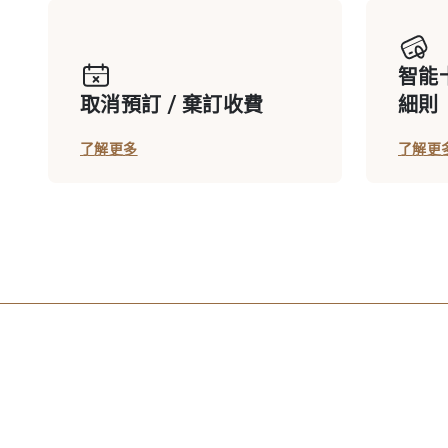
智能
會員花園​
取消預訂 / 棄訂收費
細則
了解更多
了解更
室外兒童遊樂場
單車徑
雙魚河馬術中心