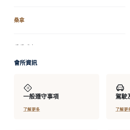
桑拿
乒乓球室
會所資訊
多用途運動場 (只用作進行籃球及羽毛球活動)
一般遵守事項
駕駛
網球場
了解更多
了解更
草地