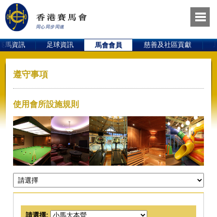
賽馬資訊
足球資訊
慈善及社區貢獻
馬會會員
遵守事項
使用會所設施規則
請選擇: