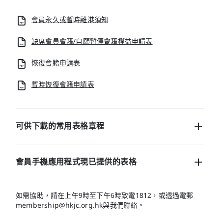
會員永久或暫時離港須知
缺席會員會籍/自願暫停會籍權益申請表
恢復會籍申請表
暫時恢復會籍申請表
可供下載的常用表格章程
特許計劃小冊子
會員手機應用程式現已提供的表格
介紹來賓使用北京會所住宿設施
電子表格現已登陸會員手機應用程式，方便填寫及遞交資料。
如需協助，請在上午9時至下午6時致電1812，或透過電郵
附屬卡申請表格
membership@hkjc.org.hk
與我們聯絡。
以下表格現已轉至會員手機應用程式，會員只需登入您的帳
戶，瀏覽至「我的帳戶」>「表格」即可填寫及遞交。
附屬卡申請表 (條款及細則)