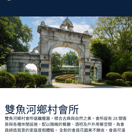
雙魚河鄉村會所
雙魚河鄉村會所遠離塵囂，糅合古典與自然之美。會所設有 28 間客
房與各種休閒設施，配以雅緻的餐廳、酒吧及戶外用餐空間，為會
員締造寫意的家庭度假體驗。 全新的會員花園美不勝收，會員可漫