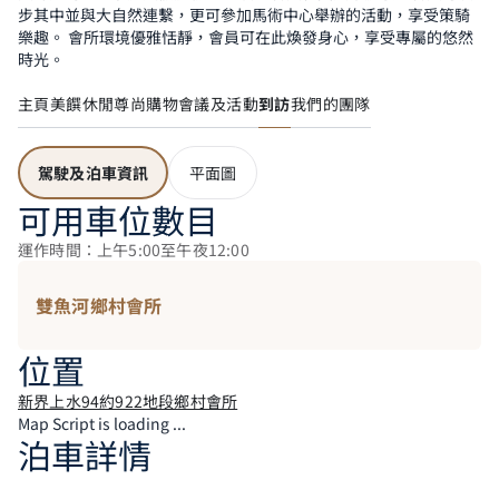
步其中並與大自然連繫，更可參加馬術中心舉辦的活動，享受策騎
樂趣。 會所環境優雅恬靜，會員可在此煥發身心，享受專屬的悠然
時光。
主頁
美饌
休閒
尊尚購物
會議及活動
到訪
我們的團隊
駕駛及泊車資訊
平面圖
可用車位數目
運作時間：上午5:00至午夜12:00
雙魚河鄉村會所
位置
新界上水94約922地段鄉村會所
Map Script is loading ...
泊車詳情