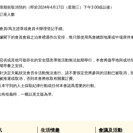
期前取消預約（即於2024年4月17日（星期三）下午3:00或以後）
訂座人數
選會員/馬主證章或會員卡辦理登記手續。
請根據閣下的會員會籍之泊車禮遇作出安排，惟只限使用馬會總部地庫或中場席停
惡劣或其他可能存在的安全隱患導致活動無法如期舉行，本會將儘早地與成功
閘早餐之安排。
針決定天氣狀況會否令活動無法進行。請不要假定您將參與的活動已被取消，
被推遲或取消，否則本會將收取有關棄訂費。
何違反本守則的人士採取紀律行動或任何本會認爲需要的行動。
版如有歧義時，一概以英文版為準。
訊
生活情趣
會議及活動