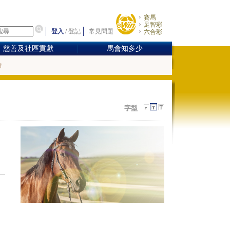
賽馬
足智彩
登入
/
登記
常見問題
六合彩
慈善及社區貢獻
馬會知多少
會
字型
早