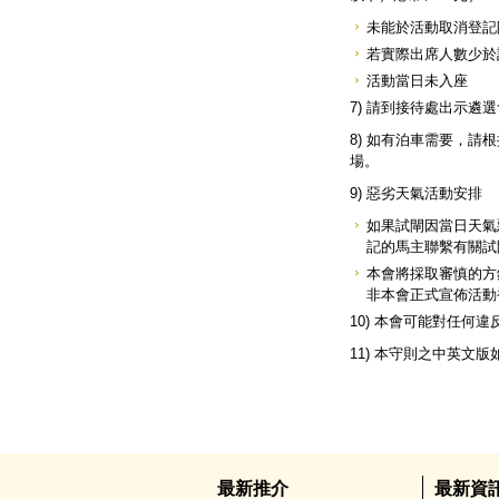
未能於活動取消登記限
若實際出席人數少於
活動當日未入座
7) 請到接待處出示遴
8) 如有泊車需要，
場。
9) 惡劣天氣活動安排
如果試閘因當日天氣
記的馬主聯繫有關試
本會將採取審慎的方
非本會正式宣佈活動
10) 本會可能對任
11) 本守則之中英文
最新推介
最新資