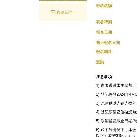
報名名額
聯絡我們
衣著準則
報名日期
截止報名日期
報名網址
查詢
注意事項
1) 僅限獲邀馬主參加
2) 登記將於2024年4
3) 此活動以先到先
4) 登記預留座位確認
5) 取消登記截止日期/時
6) 於下列情況下，本
以下）港幣$150元）：