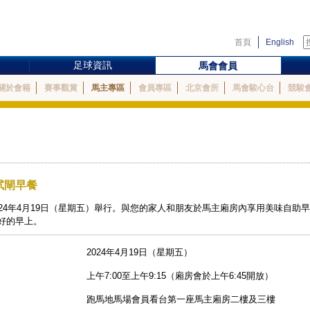
首頁
English
足球資訊
馬會會員
關於會籍
賽事觀賞
馬主專區
會員專區
北京會所
馬會駿心台
競駿
地試閘早餐
24年4月19日（星期五）舉行。與您的家人和朋友於馬主廂房內享用美味自助
好的早上。
2024年4月19日（星期五）
上午7:00至上午9:15（廂房會於上午6:45開放）
跑馬地馬場會員看台第一座馬主廂房二樓及三樓