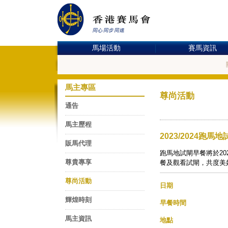
馬場活動
賽馬資訊
馬主專區
尊尚活動
通告
馬主歷程
2023/2024跑馬
販馬代理
跑馬地試閘早餐將於20
尊貴專享
餐及觀看試閘，共度美
尊尚活動
日期
輝煌時刻
早餐時間
馬主資訊
地點