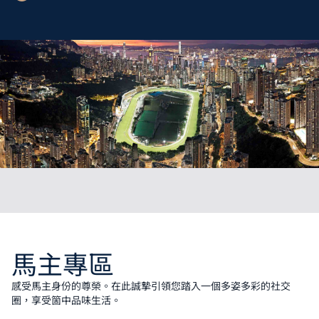
馬匹抽籤 2026
閱讀更多
馬主專區
感受馬主身份的尊榮。在此誠摯引領您踏入一個多姿多彩的社交
圈，享受箇中品味生活。