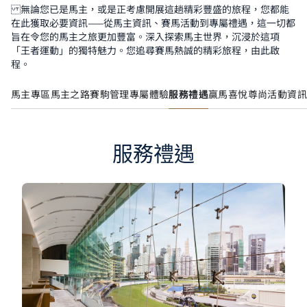
無論您已是馬主，或是正考慮開展這趟精彩豐盛的旅程，您都能
在此獲取必要資訊——從馬主資訊、賽馬活動到專屬禮遇，這一切都
旨在令您的馬主之旅更加豐富。深入探索馬主世界，沉浸於這項
「王者運動」的獨特魅力。您追尋賽馬熱誠的精彩旅程，由此啟
程。
馬主專區
馬主之路
賽駒管理
專屬體驗
服務禮遇
贏馬喜悅
尊尚活動
資
服務禮遇​