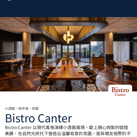
小酒館·地中海·休閒
Bistro Canter
Bistro Canter 以現代風格演繹小酒館風情，獻上精心炮製的歐陸
美饌，在自然光烘托下營造出溫馨寫意的氛圍，是與親友相聚的不