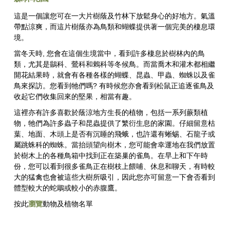
這是一個讓您可在一大片樹蔭及竹林下放鬆身心的好地方。氣溫
帶點涼爽，而這片樹蔭亦為鳥類和蝴蝶提供著一個完美的棲息環
境。
當冬天時, 您會在這個生境當中，看到許多棲息於樹林內的鳥
類，尤其是鶲科、鶯科和鶇科等冬候鳥。而當喬木和灌木都相繼
開花結果時，就會有各種各樣的蝴蝶、昆蟲、甲蟲、蜘蛛以及雀
鳥來探訪。您看到牠們嗎? 有時候您亦會看到松鼠正追逐雀鳥及
收起它們收集回來的堅果，相當有趣。
這裡亦有許多喜歡於蔭涼地方生長的植物，包括一系列蕨類植
物，牠們為許多蟲子和昆蟲提供了繁衍生息的家園。仔細留意枯
葉、地面、木頭上是否有沉睡的飛蛾，也許還有蜥蜴、石龍子或
屬跳蛛科的蜘蛛。當抬頭望向樹木，您可能會幸運地在我們放置
於樹木上的各種鳥箱中找到正在築巢的雀鳥。在早上和下午時
份，您可以看到很多雀鳥正在樹枝上餵哺、休息和聊天，有時較
大的猛禽也會被這些大樹所吸引，因此您亦可留意一下會否看到
體型較大的蛇鵰或較小的赤腹鷹。
按此
瀏覽
動物及植物名單