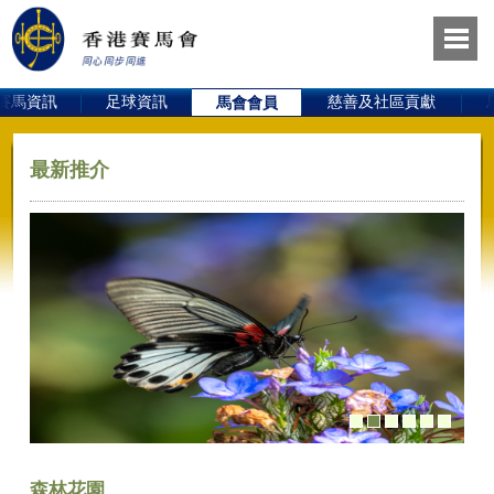
賽馬資訊
足球資訊
慈善及社區貢獻
馬會會員
最新推介
森林花園