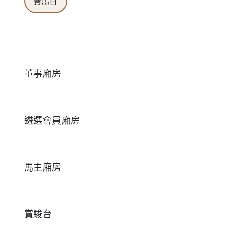
賽馬日
董事廂房
遴選會員廂房
馬主廂房
賞駿台