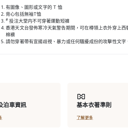
有圖像、圖形或文字的 T 恤
背心包括無袖T恤
#
投注大堂内不可穿著運動短褲
香港天文台發佈寒冷天氣警告期間，可在樽領上衣外穿上西
棉襖
請勿穿著帶有宣揚歧視、暴力或任何騷擾成份的攻擊性文字
及泊車資訊
基本衣著準則
多
了解更多