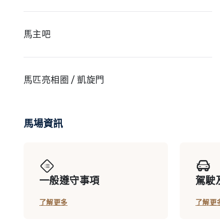
馬主吧
馬匹亮相圈 / 凱旋門
馬場資訊
馬會廂房
競駿會 (賽馬日)
一般遵守事項
駕駛
了解更多
了解更
Y Box