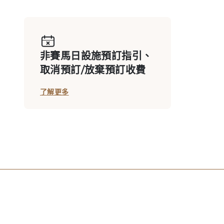
私用廂房: 第一座看台二樓
非賽馬日設施預訂指引、
取消預訂/放棄預訂收費
會員私用廂房 D713
了解更多
會員私用廂房 D716
會員私用廂房 F629B