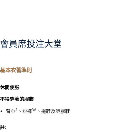
會員席投注大堂
基本衣著準則
休閒便服
不得穿著的服飾
2
3#
背心
、短褲
、拖鞋及塑膠鞋
註: