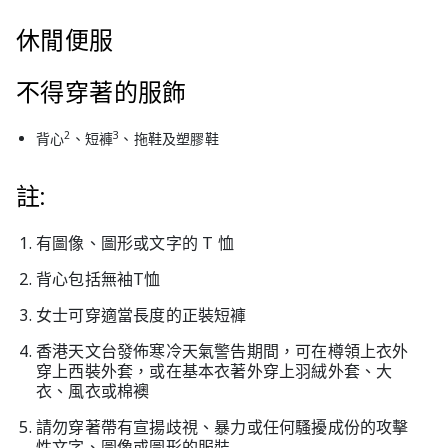
休閒便服
不得穿著的服飾
2
3
背心
、短褲
、拖鞋及塑膠鞋
註:
有圖像、圖形或文字的 T 恤
背心包括無袖T恤
女士可穿適當長度的正裝短褲
香港天文台發佈寒冷天氣警告期間，可在樽領上衣外
穿上西裝外套，或在基本衣著外穿上羽絨外套、大
衣、風衣或棉襖
請勿穿著帶有宣揚歧視、暴力或任何騷擾成份的攻擊
性文字、圖像或圖形的服裝