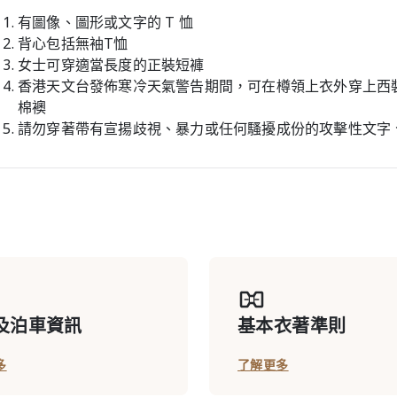
有圖像、圖形或文字的 T 恤
背心包括無袖T恤
女士可穿適當長度的正裝短褲
香港天文台發佈寒冷天氣警告期間，可在樽領上衣外穿上西
棉襖
請勿穿著帶有宣揚歧視、暴力或任何騷擾成份的攻擊性文字
及泊車資訊
基本衣著準則
多
了解更多