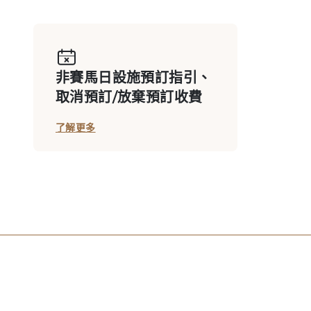
私用廂房: 第一座看台二樓
非賽馬日設施預訂指引、
取消預訂/放棄預訂收費
會員私用廂房 D713
了解更多
會員私用廂房 D716
會員私用廂房 F629B