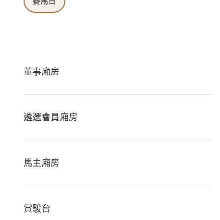
賽馬日
董事廂房
遴選會員廂房
馬主廂房
賞駿台