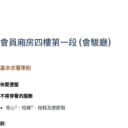
會員廂房四樓第一段 (會駿廳)
基本衣著準則
休閒便服
不得穿著的服飾
2
3
背心
、短褲
、拖鞋及塑膠鞋
註: