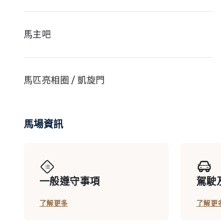
馬主吧
馬匹亮相圈 / 凱旋門
馬場資訊
馬會廂房
競駿會 (賽馬日)
一般遵守事項
駕駛
了解更多
了解更
Y Box