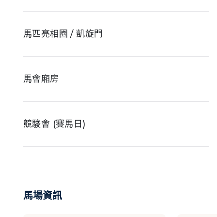
馬匹亮相圈 / 凱旋門
馬會廂房
競駿會 (賽馬日)
Y Box
馬場資訊
私用廂房: 第一座看台二樓