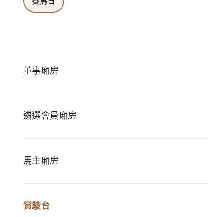
賽馬日
董事廂房
遴選會員廂房
馬主廂房
賞駿台