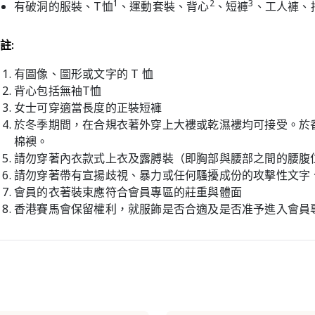
1
2
3
有破洞的服裝、T恤
、運動套裝、背心
、短褲
、工人褲、
註:
有圖像、圖形或文字的 T 恤
背心包括無袖T恤
女士可穿適當長度的正裝短褲
於冬季期間，在合規衣著外穿上大褸或乾濕褸均可接受。於
棉襖。
請勿穿著內衣款式上衣及露膊裝（即胸部與腰部之間的腰腹
請勿穿著帶有宣揚歧視、暴力或任何騷擾成份的攻擊性文字
會員的衣著裝束應符合會員專區的莊重與體面
香港賽馬會保留權利，就服飾是否合適及是否准予進入會員