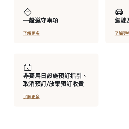
一般遵守事項
駕駛
會員私用廂房 D713
了解更多
了解更
會員私用廂房 D716
非賽馬日設施預訂指引、
會員私用廂房 F629B
取消預訂/放棄預訂收費
了解更多
會員私用廂房 F630-634