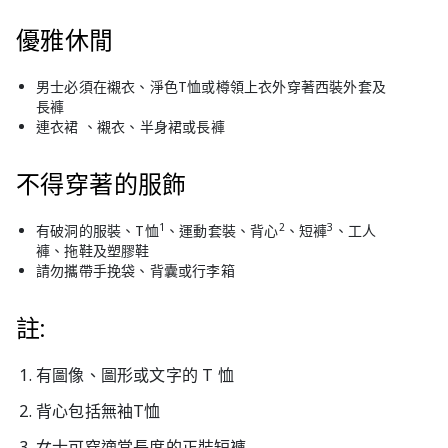
優雅休閒
男士必須在襯衣、淨色T恤或樽領上衣外穿著西裝外套及
長褲
連衣裙 、襯衣、半身裙或長褲
不得穿著的服飾
1
2
3
有破洞的服裝、T恤
、運動套裝、背心
、短褲
、工人
褲、拖鞋及塑膠鞋
請勿攜帶手挽袋、背囊或行李箱
註:
有圖像、圖形或文字的 T 恤
背心包括無袖T恤
女士可穿適當長度的正裝短褲