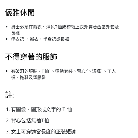
優雅休閒
男士必須在襯衣、淨色T恤或樽領上衣外穿著西裝外套及
長褲
連衣裙 、襯衣、半身裙或長褲
不得穿著的服飾
1
2
3
有破洞的服裝、T恤
、運動套裝、背心
、短褲
、工人
褲、拖鞋及塑膠鞋
註:
有圖像、圖形或文字的 T 恤
背心包括無袖T恤
女士可穿適當長度的正裝短褲