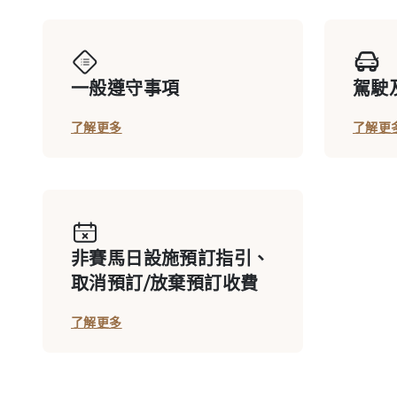
私用廂房: 第一座看台二樓
一般遵守事項
駕駛
了解更多
了解更
會員私用廂房 D713
會員私用廂房 D716
非賽馬日設施預訂指引、
取消預訂/放棄預訂收費
會員私用廂房 F629B
了解更多