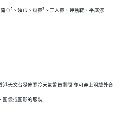
2
3
、背心
、領巾、短褲
、工人褲、運動鞋、平底涼
香港天文台發佈寒冷天氣警告期間 亦可穿上羽絨外套
、圖像或圖形的服裝