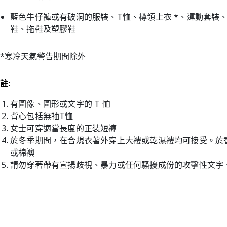
藍色牛仔褲或有破洞的服裝、T恤、樽領上衣 *、運動套裝
鞋、拖鞋及塑膠鞋
*寒冷天氣警告期間除外
註:
有圖像、圖形或文字的 T 恤
背心包括無袖T恤
女士可穿適當長度的正裝短褲
於冬季期間，在合規衣著外穿上大褸或乾濕褸均可接受。於
或棉襖
請勿穿著帶有宣揚歧視、暴力或任何騷擾成份的攻擊性文字