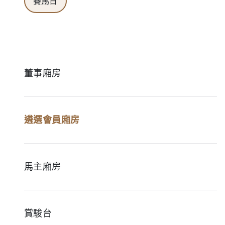
賽馬日
董事廂房
遴選會員廂房
馬主廂房
賞駿台