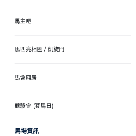
馬主吧
馬匹亮相圈 / 凱旋門
馬會廂房
競駿會 (賽馬日)
馬場資訊
Y Box