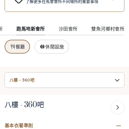
了解更多在馬會會所不同場所的重要事項
所
跑馬地新會所
沙田會所
雙魚河鄉村會所
餐廳
休閒設施
八樓 - 360吧
八樓 - 360吧
基本衣著準則